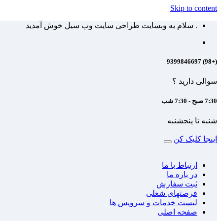
Skip to content
. سلام به وبسایت طراحی سایت وب سیل خوش آمدید
(+98) 9399846697
سوالی دارید ؟
7:30 صبح - 7:30 شب
شنبه تا پنجشنبه
اینجا کلیک کن
ارتباط با ما
در باره ما
ثبت سفارش
فرصتهای شغلی
لیست خدمات و سرویس ها
صفحه اصلی