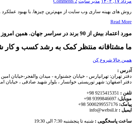
مرداد ۱۷, ۱۴۰۲
مدیر سایت
2 Comments
روش های بهینه سازی وب سایت از مهم‌ترین چیزها. با بهبود عملکرد و
Read More
مورد اعتماد بیش از 90 برند در سراسر جهان. همین امروز شروع کنید!
ما مشتاقانه منتظر کمک به رشد کسب و کار ش
همین حالا شروع کن
آدرس :
دفتر تهران: تهرانپارس - خیابان جشنواره - میدان والفجر-خیابان امین
دفتر اصفهان: شهر توریستی خوانسار ، بلوار شهید صادقی ، خیابان ا
تلفن :
9215415351 98+
موبایل:
9399846697 98+
پیامک:
5000299557176 98+
ایمیل :
info@websil.ir
ساعت پاسخگویی :
شنبه تا پنجشنبه 7:30 الی 19:30