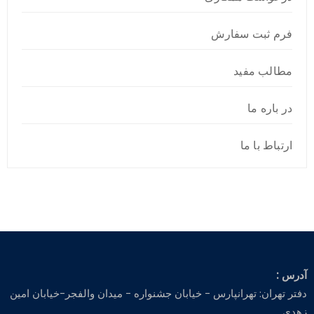
فرم ثبت سفارش
مطالب مفید
در باره ما
ارتباط با ما
آدرس :
دفتر تهران: تهرانپارس - خیابان جشنواره - میدان والفجر-خیابان امین
زهدی