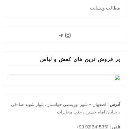
مطالب وبسایت
Instagram
Telegram
پر فروش ترین های کفش و لباس
آدرس :
اصفهان - شهر توریستی خوانسار ، بلوار شهید صادقی
، خیابان امام حسین ، جنب مخابرات
تلفن :
9215415351 98+