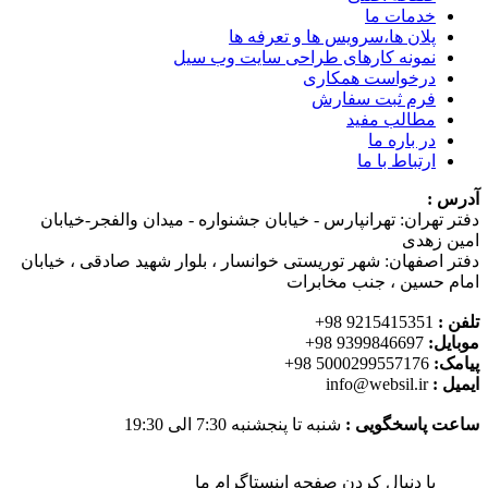
خدمات ما
پلان ها،سرویس ها و تعرفه ها
نمونه کارهای طراحی سایت وب سیل
درخواست همکاری
فرم ثبت سفارش
مطالب مفید
در باره ما
ارتباط با ما
آدرس :
دفتر تهران: تهرانپارس - خیابان جشنواره - میدان والفجر-خیابان
امین زهدی
دفتر اصفهان: شهر توریستی خوانسار ، بلوار شهید صادقی ، خیابان
امام حسین ، جنب مخابرات
تلفن :
9215415351 98+
موبایل:
9399846697 98+
پیامک:
5000299557176 98+
ایمیل :
info@websil.ir
ساعت پاسخگویی :
شنبه تا پنجشنبه 7:30 الی 19:30
با دنبال کردن صفحه اینستاگرام ما