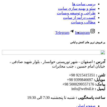
برسی سایت ها
سئو و بهینه سازی سایت
طراحی و توسعه وبسایت
کسب درآمد از سایت
مطالب وبسایت
Telegram
Instagram
پر فروش ترین های کفش و لباس
آدرس :
اصفهان - شهر توریستی خوانسار ، بلوار شهید صادقی ،
خیابان امام حسین ، جنب مخابرات
تلفن :
9215415351 98+
موبایل:
9399846697 98+
پیامک:
5000299557176 98+
ایمیل :
info@websil.ir
ساعت پاسخگویی :
شنبه تا پنجشنبه 7:30 الی 19:30
صفحه اصلی