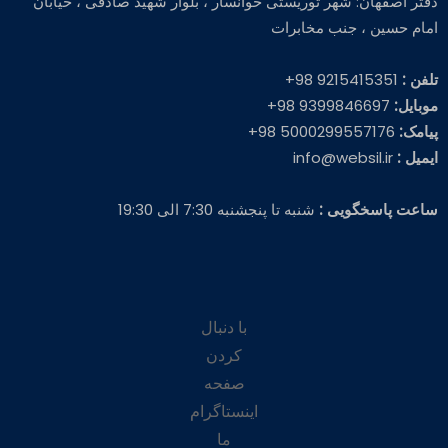
دفتر اصفهان: شهر توریستی خوانسار ، بلوار شهید صادقی ، خیابان
امام حسین ، جنب مخابرات
تلفن :
9215415351 98+
موبایل:
9399846697 98+
پیامک:
5000299557176 98+
ایمیل :
info@websil.ir
ساعت پاسخگویی :
شنبه تا پنجشنبه 7:30 الی 19:30
با دنبال
کردن
صفحه
اینستاگرام
ما