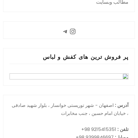
مطالب وبسایت
Instagram
Telegram
پر فروش ترین های کفش و لباس
آدرس :
اصفهان - شهر توریستی خوانسار ، بلوار شهید صادقی
، خیابان امام حسین ، جنب مخابرات
تلفن :
9215415351 98+
موبایل:
9399846697 98+