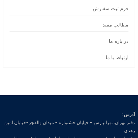
فرم ثبت سفارش
مطالب مفید
در باره ما
ارتباط با ما
آدرس :
دفتر تهران: تهرانپارس - خیابان جشنواره - میدان والفجر-خیابان امین
زهدی