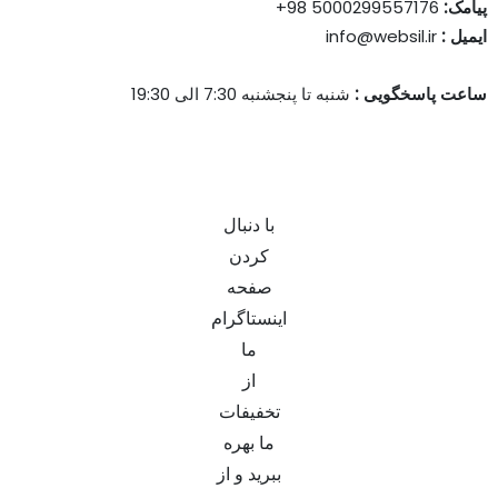
پیامک:
5000299557176 98+
ایمیل :
info@websil.ir
ساعت پاسخگویی :
شنبه تا پنجشنبه 7:30 الی 19:30
با دنبال
کردن
صفحه
اینستاگرام
ما
از
تخفیفات
ما بهره
ببرید و از