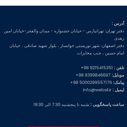
آدرس :
دفتر تهران: تهرانپارس - خیابان جشنواره - میدان والفجر-خیابان امین
زهدی
دفتر اصفهان: شهر توریستی خوانسار ، بلوار شهید صادقی ، خیابان
امام حسین ، جنب مخابرات
تلفن :
9215415351 98+
موبایل:
9399846697 98+
پیامک:
5000299557176 98+
ایمیل :
info@websil.ir
ساعت پاسخگویی :
شنبه تا پنجشنبه 7:30 الی 19:30