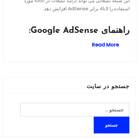
این شبکه تبلیغاتی می تواند درآمد تبلیغات در 1000 مورد
استفاده را 3تا4 برابر AdSense افزایش دهد.
راهنمای Google AdSense:
Read More
جستجو در سایت
جستجو
برای: