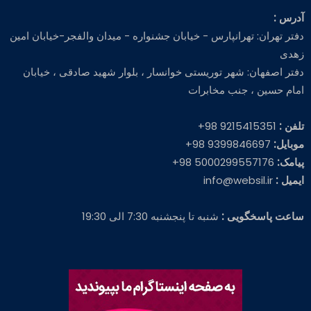
آدرس :
دفتر تهران: تهرانپارس - خیابان جشنواره - میدان والفجر-خیابان امین
زهدی
دفتر اصفهان: شهر توریستی خوانسار ، بلوار شهید صادقی ، خیابان
امام حسین ، جنب مخابرات
تلفن :
9215415351 98+
موبایل:
9399846697 98+
پیامک:
5000299557176 98+
ایمیل :
info@websil.ir
ساعت پاسخگویی :
شنبه تا پنجشنبه 7:30 الی 19:30