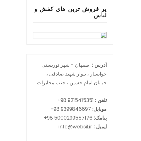
پر فروش ترین های کفش و
لباس
آدرس :
اصفهان - شهر توریستی
خوانسار ، بلوار شهید صادقی ،
خیابان امام حسین ، جنب مخابرات
تلفن :
9215415351 98+
موبایل:
9399846697 98+
پیامک:
5000299557176 98+
ایمیل :
info@websil.ir