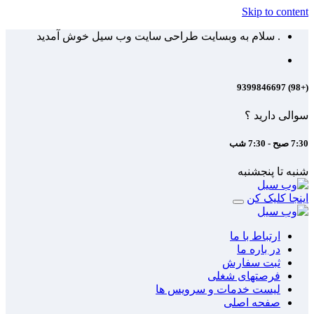
Skip to content
. سلام به وبسایت طراحی سایت وب سیل خوش آمدید
(+98) 9399846697
سوالی دارید ؟
7:30 صبح - 7:30 شب
شنبه تا پنجشنبه
اینجا کلیک کن
ارتباط با ما
در باره ما
ثبت سفارش
فرصتهای شغلی
لیست خدمات و سرویس ها
صفحه اصلی