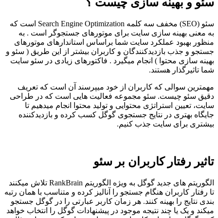
سئو و بهینه سازی چیست ؟
سئو (SEO) مخفف سه کلمه Search Engine Optimization است که
به معنی بهینه سازی سایت برای موتورهای جستجوگر است . به
منظور بهبود عملکرد سایت شما براساس استاندارهای موتورهای
جستجو و جذب بازدیدکنندگان و کاربران بیشتر از این طریق ( سئو و
بهینه سازی محتوا ) انجام میگیرد . فاکتورهای زیادی در سئو سایت
شما تاثیرگذار هستند.
مهمترین سوالی که کاربران از خود میپرسند آن است که تعریف
دقیق سئو چیست. سئو مجموعه فعالیت هایی است که در طراحی
سایت، تعیین استراتژی محتوایی و تولید محتوا انجام میدهیم تا
جایگاه بهتری در نتایج جستجوی گوگل کسب کرده و بازدیدکننده
بیشتری برای سایت جذب کنیم.
تاثیر رفتار کاربران بر سئو
الگوریتم های جدید گوگل به ویژه الگوریتم RankBrain تلاش میکنند
تا رفتار کاربران هنگام جستجو را آنالیز کرده و متناسب با همان رتبه
بندی نتایج را بهینه کنند. هر زمان کاربر عبارتی را در گوگل جستجو
میکند و یک یا چند نتیجه موجود در پیشنهادات گوگل را انتخاب خواهد