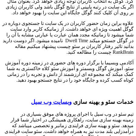
کرد. گوگل به انتخاب کاربران توجه زیادی خواهد کرد. بعنوان مثال
اگر یک سایت در رتبه پایینی از نتایج گوگل باشد ولی کاربران زیادی
بر روی آن کلیک کنند گوگل جایگاه این سایت را بهبود خواهد داد.
علاوه براین زمان حضور کاربران در یک سایت تا جستجوی دوباره در
گوگل اهمیت ویژه ای خواهد داشت. از زمانیکه کاربر وارد سایت
شما میشود تا زمانیکه مجدد همان عبارت یا عبارتی مشابه با آن را
در گوگل جستجو میکند Dwell Time نامیده میشود. اگر دوست دارید
بدانید تاثیر رفتار کاربران بر سئو چیست پیشنهاد میکنیم مقاله
RankBrain چیست را مطالعه کنید.
آکادمی وبسیما با برگزار دوره های حضوری در زمینه دوره آموزش
سئو، آموزش گوگل وبسمتر و آموزش سئو کلاه خاکستری به شما
کمک میکند که مجموعه ای ارزشمند از دانش و تجربه را در زمانی
کوتاه کسب کرده و جایگاه خود را در نتایج جستجو بهبود دهید.
خدمات سئو و بهینه سازی
وبسایت وب سیل
تیم سئو در وب سیل با اجرای پروژه های موفق بسیاری در
زمینه بهینه سازی سایت، راهکاری همیشگی در اختیار شما قرار
میدهد. سئو و بهینه سازی فرایندی زمانبر و تخصصی میباشد که
درآمدزایی بلند مدت نیز به همراه خواهد داشت. سئو سایت فرایندی