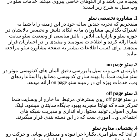
پیچیده می باشد و از الگوهای خاصی پیروی میکند. خدمات سئو در
وب سیل به شرح زیر است:
1. مشاوره تخصصی سئو
مفتخریم که تجربه چندین ساله خود در این زمینه را با شما به
اشتراک بگذاریم. مشاوران ما به اتکای دانش و تخصص بالایشان در
حوزه سئو و بازاریابی آنلاین، آنالیز مناسبی از وضعیت سئو سایت
شما ارائه کرده و اطلاعات سودمند و مفیدی را در اختیارتان قرار
میدهند. برای کسب اطلاعات بیشتر به صفحه مشاوره سئو مراجعه
نمایید.
2. سئو on page
دپارتمان فنی وب سیل با بررسی دقیق المان های کدنویسی موثر در
سئو سایت شما، با بهینه سازی کدنویسی مطابق با استانداردهای
وب، خدمات ویژه ای در زمینه سئو on page ارائه میدهد.
3. سئو off page
در سئو off page روی بسترهای مرتبط اما خارج از وبسایت شما
تمرکز شده که نهایتا منجربه بهبود جایگاه سایتتان میشود. لینک
سازی اصولی، تولید محتوا، راه اندازی و مدیریت شبکه های
اجتماعی و… اموری ست که در این دسته بندی قرار میگیرند.
4. پشتیبانی مداوم سئو
از آنجا که سئو امری یکبار-اجرا نبوده و مستلزم پویایی و حرکت رو
به جلوی دائمی ست، تیم سئو وب سیما با ارائه خدماتی بی نظیر و