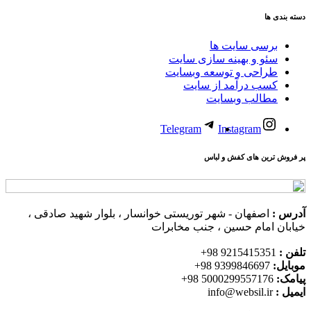
دسته بندی ها
برسی سایت ها
سئو و بهینه سازی سایت
طراحی و توسعه وبسایت
کسب درآمد از سایت
مطالب وبسایت
Telegram
Instagram
پر فروش ترین های کفش و لباس
آدرس :
اصفهان - شهر توریستی خوانسار ، بلوار شهید صادقی ،
خیابان امام حسین ، جنب مخابرات
تلفن :
9215415351 98+
موبایل:
9399846697 98+
پیامک:
5000299557176 98+
ایمیل :
info@websil.ir