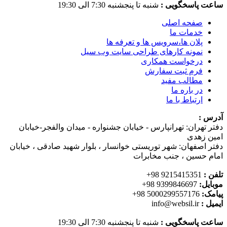
ساعت پاسخگویی :
شنبه تا پنجشنبه 7:30 الی 19:30
صفحه اصلی
خدمات ما
پلان ها،سرویس ها و تعرفه ها
نمونه کارهای طراحی سایت وب سیل
درخواست همکاری
فرم ثبت سفارش
مطالب مفید
در باره ما
ارتباط با ما
آدرس :
دفتر تهران: تهرانپارس - خیابان جشنواره - میدان والفجر-خیابان
امین زهدی
دفتر اصفهان: شهر توریستی خوانسار ، بلوار شهید صادقی ، خیابان
امام حسین ، جنب مخابرات
تلفن :
9215415351 98+
موبایل:
9399846697 98+
پیامک:
5000299557176 98+
ایمیل :
info@websil.ir
ساعت پاسخگویی :
شنبه تا پنجشنبه 7:30 الی 19:30