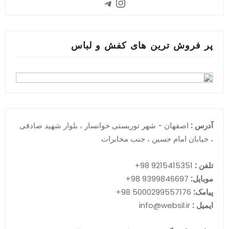
Instagram
Telegram
پر فروش ترین های کفش و لباس
آدرس :
اصفهان - شهر توریستی خوانسار ، بلوار شهید صادقی
، خیابان امام حسین ، جنب مخابرات
تلفن :
9215415351 98+
موبایل:
9399846697 98+
پیامک:
5000299557176 98+
ایمیل :
info@websil.ir