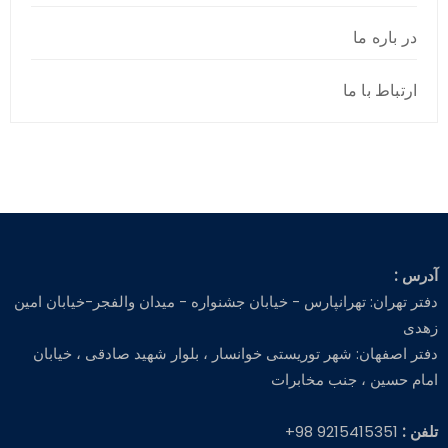
در باره ما
ارتباط با ما
آدرس :
دفتر تهران: تهرانپارس - خیابان جشنواره - میدان والفجر-خیابان امین
زهدی
دفتر اصفهان: شهر توریستی خوانسار ، بلوار شهید صادقی ، خیابان
امام حسین ، جنب مخابرات
تلفن :
9215415351 98+