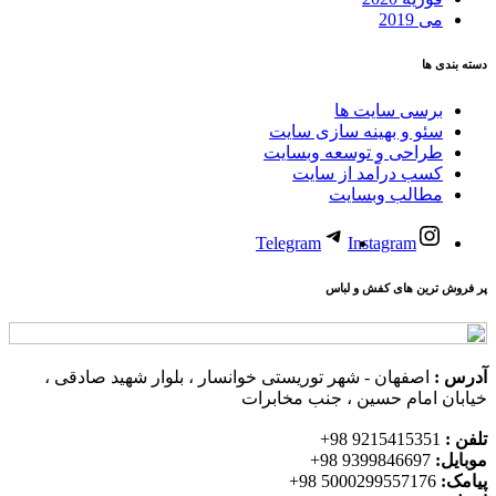
می 2019
دسته بندی ها
برسی سایت ها
سئو و بهینه سازی سایت
طراحی و توسعه وبسایت
کسب درآمد از سایت
مطالب وبسایت
Telegram
Instagram
پر فروش ترین های کفش و لباس
آدرس :
اصفهان - شهر توریستی خوانسار ، بلوار شهید صادقی ،
خیابان امام حسین ، جنب مخابرات
تلفن :
9215415351 98+
موبایل:
9399846697 98+
پیامک:
5000299557176 98+