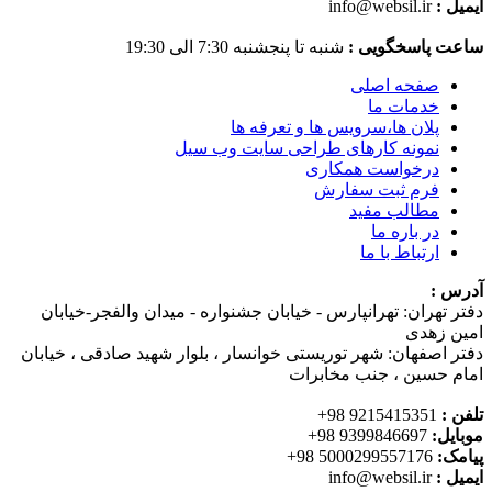
ایمیل :
info@websil.ir
ساعت پاسخگویی :
شنبه تا پنجشنبه 7:30 الی 19:30
صفحه اصلی
خدمات ما
پلان ها،سرویس ها و تعرفه ها
نمونه کارهای طراحی سایت وب سیل
درخواست همکاری
فرم ثبت سفارش
مطالب مفید
در باره ما
ارتباط با ما
آدرس :
دفتر تهران: تهرانپارس - خیابان جشنواره - میدان والفجر-خیابان
امین زهدی
دفتر اصفهان: شهر توریستی خوانسار ، بلوار شهید صادقی ، خیابان
امام حسین ، جنب مخابرات
تلفن :
9215415351 98+
موبایل:
9399846697 98+
پیامک:
5000299557176 98+
ایمیل :
info@websil.ir