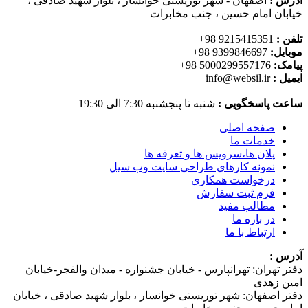
آدرس :
اصفهان - شهر توریستی خوانسار ، بلوار شهید صادقی ،
خیابان امام حسین ، جنب مخابرات
تلفن :
9215415351 98+
موبایل:
9399846697 98+
پیامک:
5000299557176 98+
ایمیل :
info@websil.ir
ساعت پاسخگویی :
شنبه تا پنجشنبه 7:30 الی 19:30
صفحه اصلی
خدمات ما
پلان ها،سرویس ها و تعرفه ها
نمونه کارهای طراحی سایت وب سیل
درخواست همکاری
فرم ثبت سفارش
مطالب مفید
در باره ما
ارتباط با ما
آدرس :
دفتر تهران: تهرانپارس - خیابان جشنواره - میدان والفجر-خیابان
امین زهدی
دفتر اصفهان: شهر توریستی خوانسار ، بلوار شهید صادقی ، خیابان