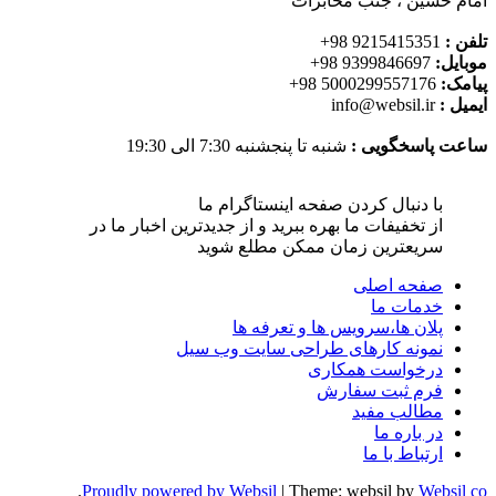
امام حسین ، جنب مخابرات
تلفن :
9215415351 98+
موبایل:
9399846697 98+
پیامک:
5000299557176 98+
ایمیل :
info@websil.ir
ساعت پاسخگویی :
شنبه تا پنجشنبه 7:30 الی 19:30
با دنبال کردن صفحه اینستاگرام ما
از تخفیفات ما بهره ببرید و از جدیدترین اخبار ما در
سریعترین زمان ممکن مطلع شوید
صفحه اصلی
خدمات ما
پلان ها،سرویس ها و تعرفه ها
نمونه کارهای طراحی سایت وب سیل
درخواست همکاری
فرم ثبت سفارش
مطالب مفید
در باره ما
ارتباط با ما
.
Proudly powered by Websil
|
Theme: websil by
Websil co