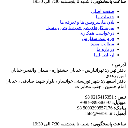
ساعت پاسخگویی :
شنبه تا پنجشنبه 7:30 الی 19:30
صفحه اصلی
خدمات ما
پلان ها،سرویس ها و تعرفه ها
نمونه کارهای طراحی سایت وب سیل
درخواست همکاری
فرم ثبت سفارش
مطالب مفید
در باره ما
ارتباط با ما
آدرس :
دفتر تهران: تهرانپارس - خیابان جشنواره - میدان والفجر-خیابان
امین زهدی
دفتر اصفهان: شهر توریستی خوانسار ، بلوار شهید صادقی ، خیابان
امام حسین ، جنب مخابرات
تلفن :
9215415351 98+
موبایل:
9399846697 98+
پیامک:
5000299557176 98+
ایمیل :
info@websil.ir
ساعت پاسخگویی :
شنبه تا پنجشنبه 7:30 الی 19:30