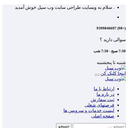
Skip
. سلام به وبسایت طراحی سایت وب سیل خوش آمدید
to
content
(+98) 9399846697
سوالی دارید ؟
7:30 صبح - 7:30 شب
شنبه تا پنجشنبه
اینجا کلیک کن
ارتباط با ما
در باره ما
ثبت سفارش
فرصتهای شغلی
لیست خدمات و سرویس ها
صفحه اصلی
جستجو