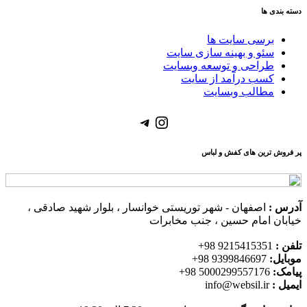
دسته بندی ها
برسی سایت ها
سئو و بهینه سازی سایت
طراحی و توسعه وبسایت
کسب درآمد از سایت
مطالب وبسایت
Telegram
Instagram
پر فروش ترین های کفش و لباس
آدرس :
اصفهان - شهر توریستی خوانسار ، بلوار شهید صادقی ،
خیابان امام حسین ، جنب مخابرات
تلفن :
9215415351 98+
موبایل:
9399846697 98+
پیامک:
5000299557176 98+
ایمیل :
info@websil.ir