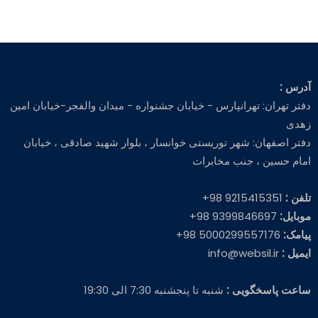
آدرس :
دفتر تهران: تهرانپارس - خیابان جشنواره - میدان والفجر-خیابان امین
زهدی
دفتر اصفهان: شهر توریستی خوانسار ، بلوار شهید صادقی ، خیابان
امام حسین ، جنب مخابرات
تلفن :
9215415351 98+
موبایل:
9399846697 98+
پیامک:
5000299557176 98+
ایمیل :
info@websil.ir
ساعت پاسخگویی :
شنبه تا پنجشنبه 7:30 الی 19:30