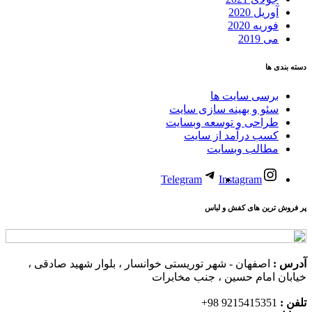
آوریل 2020
فوریه 2020
می 2019
دسته بندی ها
برسی سایت ها
سئو و بهینه سازی سایت
طراحی و توسعه وبسایت
کسب درآمد از سایت
مطالب وبسایت
Telegram
Instagram
پر فروش ترین های کفش و لباس
آدرس :
اصفهان - شهر توریستی خوانسار ، بلوار شهید صادقی ،
خیابان امام حسین ، جنب مخابرات
تلفن :
9215415351 98+