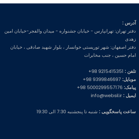
آدرس :
دفتر تهران: تهرانپارس - خیابان جشنواره - میدان والفجر-خیابان امین
زهدی
دفتر اصفهان: شهر توریستی خوانسار ، بلوار شهید صادقی ، خیابان
امام حسین ، جنب مخابرات
تلفن :
9215415351 98+
موبایل:
9399846697 98+
پیامک:
5000299557176 98+
ایمیل :
info@websil.ir
ساعت پاسخگویی :
شنبه تا پنجشنبه 7:30 الی 19:30