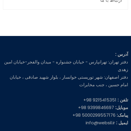
ارتباط با ما
آدرس :
دفتر تهران: تهرانپارس - خیابان جشنواره - میدان والفجر-خیابان امین
زهدی
دفتر اصفهان: شهر توریستی خوانسار ، بلوار شهید صادقی ، خیابان
امام حسین ، جنب مخابرات
تلفن :
9215415351 98+
موبایل:
9399846697 98+
پیامک:
5000299557176 98+
ایمیل :
info@websil.ir