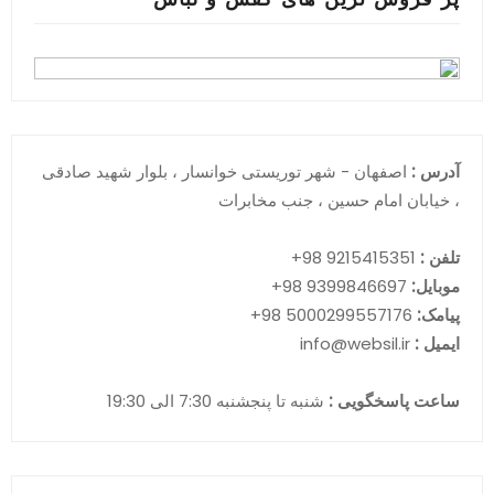
پر فروش ترین های کفش و لباس
آدرس :
اصفهان - شهر توریستی خوانسار ، بلوار شهید صادقی
، خیابان امام حسین ، جنب مخابرات
تلفن :
9215415351 98+
موبایل:
9399846697 98+
پیامک:
5000299557176 98+
ایمیل :
info@websil.ir
ساعت پاسخگویی :
شنبه تا پنجشنبه 7:30 الی 19:30