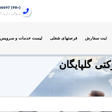
(+98) 9399846697
سوالی دارید ؟
ثبت سفارش
فرصتهای شغلی
لیست خدمات و سرویس 
ی گلپایگان