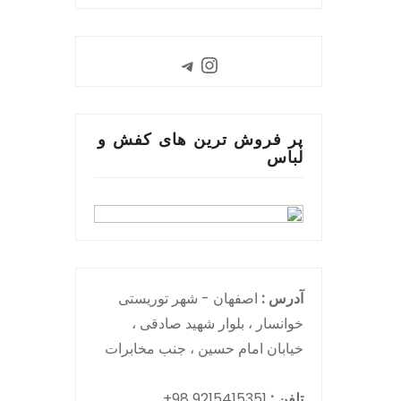
Instagram
Telegram
پر فروش ترین های کفش و
لباس
آدرس :
اصفهان - شهر توریستی
خوانسار ، بلوار شهید صادقی ،
خیابان امام حسین ، جنب مخابرات
تلفن :
9215415351 98+