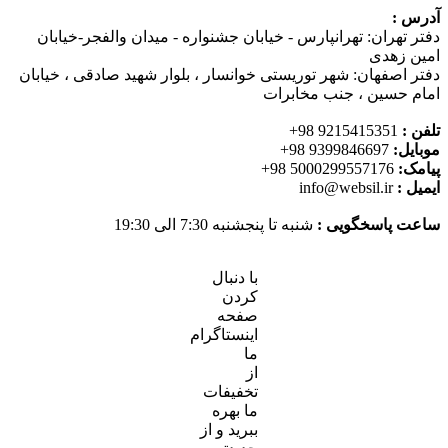
آدرس :
دفتر تهران: تهرانپارس - خیابان جشنواره - میدان والفجر-خیابان
امین زهدی
دفتر اصفهان: شهر توریستی خوانسار ، بلوار شهید صادقی ، خیابان
امام حسین ، جنب مخابرات
تلفن :
9215415351 98+
موبایل:
9399846697 98+
پیامک:
5000299557176 98+
ایمیل :
info@websil.ir
ساعت پاسخگویی :
شنبه تا پنجشنبه 7:30 الی 19:30
با دنبال
کردن
صفحه
اینستاگرام
ما
از
تخفیفات
ما بهره
ببرید و از