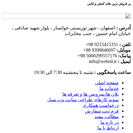
پر فروش ترین های کفش و لباس
آدرس :
اصفهان - شهر توریستی خوانسار ، بلوار شهید صادقی ،
خیابان امام حسین ، جنب مخابرات
تلفن :
9215415351 98+
موبایل:
9399846697 98+
پیامک:
5000299557176 98+
ایمیل :
info@websil.ir
ساعت پاسخگویی :
شنبه تا پنجشنبه 7:30 الی 19:30
صفحه اصلی
خدمات ما
پلان ها،سرویس ها و تعرفه ها
نمونه کارهای طراحی سایت وب سیل
درخواست همکاری
فرم ثبت سفارش
مطالب مفید
در باره ما
ارتباط با ما