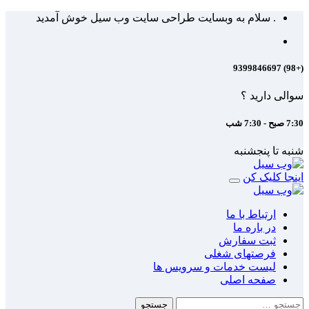
Skip
. سلام به وبسایت طراحی سایت وب سیل خوش آمدید
to
content
(+98) 9399846697
سوالی دارید ؟
7:30 صبح - 7:30 شب
شنبه تا پنجشنبه
اینجا کلیک کن
ارتباط با ما
در باره ما
ثبت سفارش
فرصتهای شغلی
لیست خدمات و سرویس ها
صفحه اصلی
جستجو