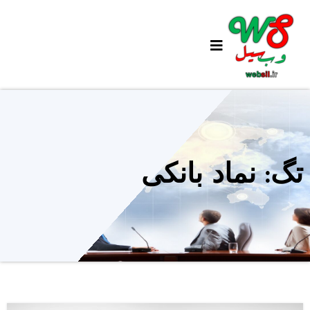
Ski
t
conten
تگ: نماد بانکی