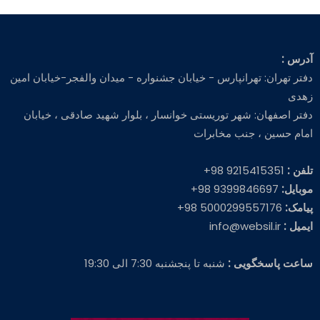
آدرس :
دفتر تهران: تهرانپارس - خیابان جشنواره - میدان والفجر-خیابان امین
زهدی
دفتر اصفهان: شهر توریستی خوانسار ، بلوار شهید صادقی ، خیابان
امام حسین ، جنب مخابرات
تلفن :
9215415351 98+
موبایل:
9399846697 98+
پیامک:
5000299557176 98+
ایمیل :
info@websil.ir
ساعت پاسخگویی :
شنبه تا پنجشنبه 7:30 الی 19:30