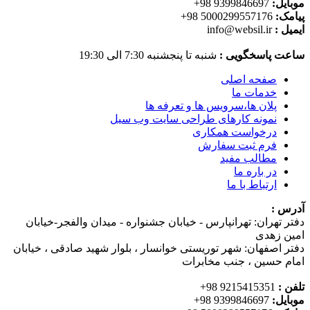
موبایل:
9399846697 98+
پیامک:
5000299557176 98+
ایمیل :
info@websil.ir
ساعت پاسخگویی :
شنبه تا پنجشنبه 7:30 الی 19:30
صفحه اصلی
خدمات ما
پلان ها،سرویس ها و تعرفه ها
نمونه کارهای طراحی سایت وب سیل
درخواست همکاری
فرم ثبت سفارش
مطالب مفید
در باره ما
ارتباط با ما
آدرس :
دفتر تهران: تهرانپارس - خیابان جشنواره - میدان والفجر-خیابان
امین زهدی
دفتر اصفهان: شهر توریستی خوانسار ، بلوار شهید صادقی ، خیابان
امام حسین ، جنب مخابرات
تلفن :
9215415351 98+
موبایل:
9399846697 98+