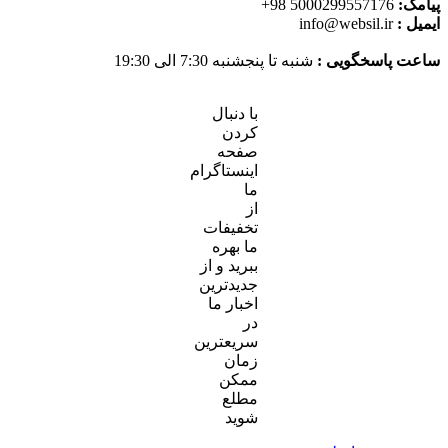
پیامک:
5000299557176 98+
ایمیل :
info@websil.ir
ساعت پاسخگویی :
شنبه تا پنجشنبه 7:30 الی 19:30
با دنبال
کردن
صفحه
اینستاگرام
ما
از
تخفیفات
ما بهره
ببرید و از
جدیدترین
اخبار ما
در
سریعترین
زمان
ممکن
مطلع
شوید