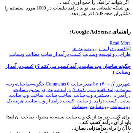
اگر بتوانید ترافیک را جمع آوری کنید ،
این شبکه تبلیغاتی می تواند درآمد تبلیغات در 1000 مورد استفاده را
3تا4 برابر AdSense افزایش دهد.
راهنمای Google AdSense:
Read More
طراحی و توسعه وبسایت
کسب درآمد از سایت
مطالب وبسایت
چگونه صاحبان وب سایت درآمد کسب می کنند ؟ ( کسب درآمد از
وبسایت )
شهریور ۷, ۱۴۰۰
by مدیر سایت
0 Comments
چگونه-صاحبان-وب-
سایت-درآمد-کسب-می-کنند-؟
,
درآمد سایت
,
درآمد وب سایت
,
درآمدزایی
,
دستمزد وب سایت
,
ساخت سایت
,
ساخت وب سایت
,
سایت
,
کسب درآمد از سایت
,
کسب درآمد از وب سایت
,
هزینه یک
وب سایت
,
وب سایت
,
وبسایت
برای کسب درآمد از یک وب سایت بسته به محتوا ، صاحب آن
ابتدا
باید از آن درآمد کسب کند ،
یا آن را برای درآمدزایی بسازد
.