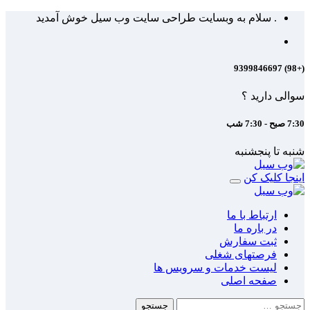
Skip
. سلام به وبسایت طراحی سایت وب سیل خوش آمدید
to
content
(+98) 9399846697
سوالی دارید ؟
7:30 صبح - 7:30 شب
شنبه تا پنجشنبه
اینجا کلیک کن
ارتباط با ما
در باره ما
ثبت سفارش
فرصتهای شغلی
لیست خدمات و سرویس ها
صفحه اصلی
جستجو