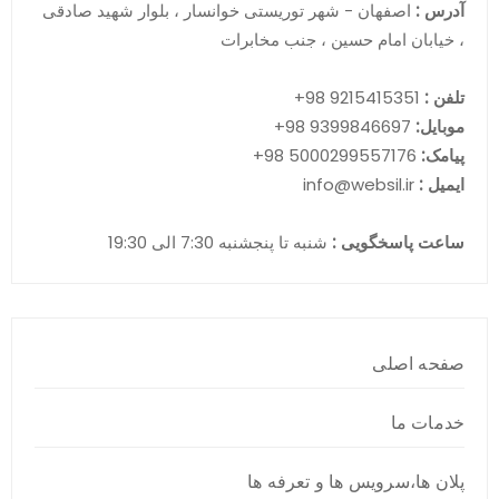
آدرس :
اصفهان - شهر توریستی خوانسار ، بلوار شهید صادقی
، خیابان امام حسین ، جنب مخابرات
تلفن :
9215415351 98+
موبایل:
9399846697 98+
پیامک:
5000299557176 98+
ایمیل :
info@websil.ir
ساعت پاسخگویی :
شنبه تا پنجشنبه 7:30 الی 19:30
صفحه اصلی
خدمات ما
پلان ها،سرویس ها و تعرفه ها