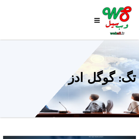
Ski
t
conten
تگ: گوگل ادز