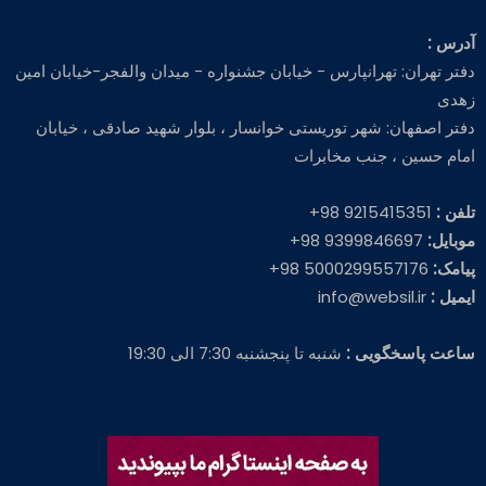
آدرس :
دفتر تهران: تهرانپارس - خیابان جشنواره - میدان والفجر-خیابان امین
زهدی
دفتر اصفهان: شهر توریستی خوانسار ، بلوار شهید صادقی ، خیابان
امام حسین ، جنب مخابرات
تلفن :
9215415351 98+
موبایل:
9399846697 98+
پیامک:
5000299557176 98+
ایمیل :
info@websil.ir
ساعت پاسخگویی :
شنبه تا پنجشنبه 7:30 الی 19:30