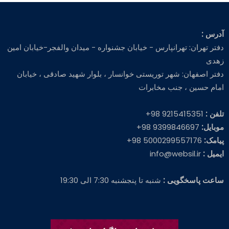
آدرس :
دفتر تهران: تهرانپارس - خیابان جشنواره - میدان والفجر-خیابان امین
زهدی
دفتر اصفهان: شهر توریستی خوانسار ، بلوار شهید صادقی ، خیابان
امام حسین ، جنب مخابرات
تلفن :
9215415351 98+
موبایل:
9399846697 98+
پیامک:
5000299557176 98+
ایمیل :
info@websil.ir
ساعت پاسخگویی :
شنبه تا پنجشنبه 7:30 الی 19:30