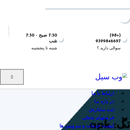
Ski
. سلام به وبسایت طراحی سایت وب سیل خوش آمدید
t
conten
(+98)
7:30 صبح - 7:30
9399846697
شب
سوالی دارید ؟
شنبه تا پنجشنبه
ارتباط با ما
در باره ما
ثبت سفارش
فرصتهای شغلی
تگ: apk
لیست خدمات و سرویس ها