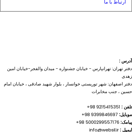
ارتباط با ما
آدرس :
دفتر تهران: تهرانپارس - خیابان جشنواره - میدان والفجر-خیابان امین
زهدی
دفتر اصفهان: شهر توریستی خوانسار ، بلوار شهید صادقی ، خیابان امام
حسین ، جنب مخابرات
تلفن :
9215415351 98+
موبایل:
9399846697 98+
پیامک:
5000299557176 98+
ایمیل :
info@websil.ir